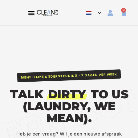
0
WEKELIJKS PLAN
MENSELIJKE ONDERSTEUNING - 7 DAGEN PER WEEK
EEN BO
TALK
DIRTY
TO US
(LAUNDRY, WE
MEAN).
Heb je een vraag? Wil je een nieuwe afspraak